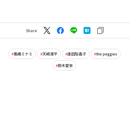
Share
髙橋ミナミ
天﨑滉平
逢田梨香子
the peggies
鈴木愛奈