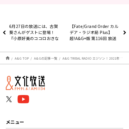
6月27日の放送には、古賀
【Fate/Grand Order カル
葵さんがゲストに登場！
デア・ラジオ局 Plus】
『小原好美のココロおきな
超!A&G+版 第116回 放送
く』
レポート
A&G TOP
A&Gの記事一覧
A&G TRIBAL RADIO エジソン！ 2021年6月19日 放送後記
メニュー