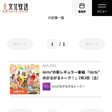
山口綺羅
番組表
の記事一覧
1
前ページ
次ページ
6/16, 2021
Girls²の新レギュラー番組 『Girls²
のがるがるトーク！』7月3日（土）
午後6時からスタート！
Girls²のがるがるトーク！
お知らせ