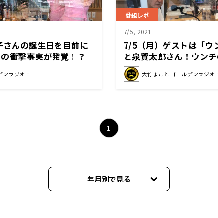
番組レポ
7/5, 2021
里子さんの誕生日を目前に
7/5（月）ゲストは「
んの衝撃事実が発覚！？
と泉賢太郎さん！ウンチ
デンラジオ！
大竹まこと ゴールデンラジオ
1
年月別で見る
2025年03月