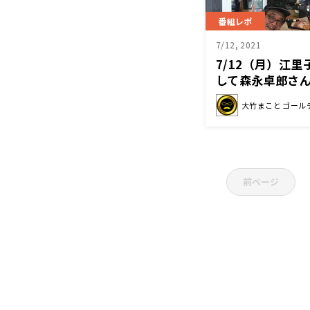
番組レポ
7/12, 2021
7/12（月）江
して森永卓郎さ
大竹まこと ゴール
前ページ