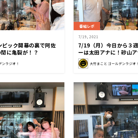
番組レポ
7/19, 2021
リンピック開幕の裏で阿佐
7/19（月）今日から３
の間に亀裂が！？
ーは太田アナに！砂山ア
デンラジオ！
大竹まこと ゴールデンラジオ