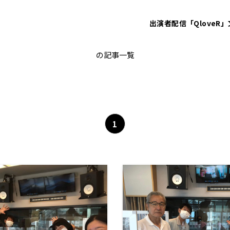
出演者
配信「QloveR」
ガンバレルーヤ
の記事一覧
1