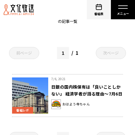
日本銀行
番組表
の記事一覧
1
前ページ
次ページ
7/6, 2021
日銀の国内株保有は「良いことしか
ない」 経済学者が語る理由～7月6日
「おはよう寺ちゃん」
おはよう寺ちゃん
番組レポ