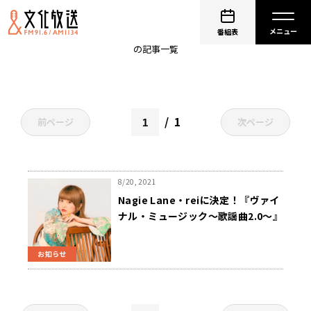
ヴァイナルミュージック
番組表
の記事一覧
1
前ページ
次ページ
8/20, 2021
Nagie Lane・reiに決定！『ヴァイ
ナル・ミュージック～歌謡曲2.0～』
9月木曜パーソナリティ
お知らせ