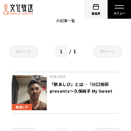
歌手
番組表
の記事一覧
1
前ページ
次ページ
9/26, 2021
「歌あしび」とは…『川口技研
presents～久保純子 My Sweet
Home』
番組レポ