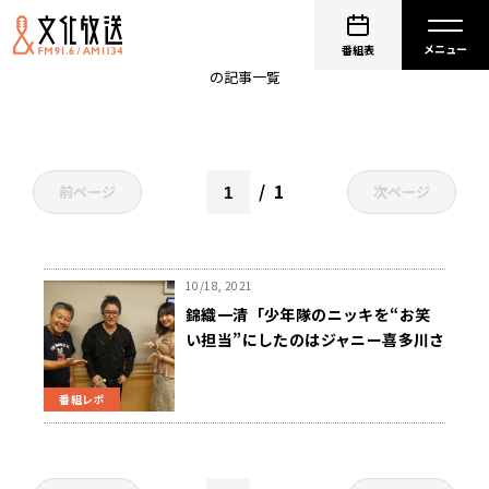
ジャニー喜多川
番組表
の記事一覧
1
前ページ
次ページ
10/18, 2021
錦織一清「少年隊のニッキを“お笑
い担当”にしたのはジャニー喜多川さ
んの教育」〜 10月18日「くにまる
ジャパン極」
番組レポ