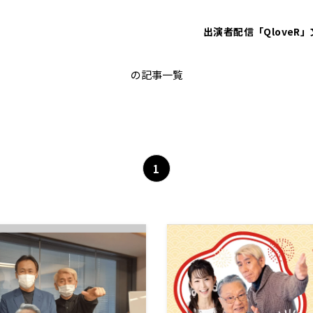
出演者
配信「QloveR」
水谷加奈
の記事一覧
1