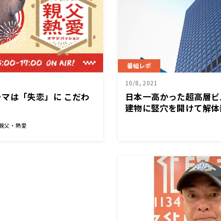
番組レポ
10/8, 2021
マは「失恋」に こだわ
日本一高かった超高層ビ
建物に竪穴を開けて解体
工法～10月8日「くに
 親父・熱愛