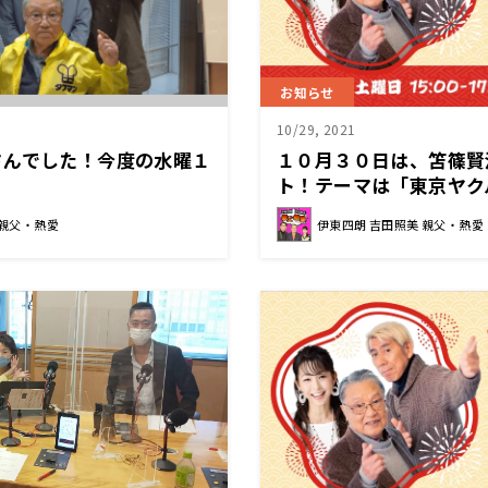
お知らせ
10/29, 2021
さんでした！今度の水曜１
１０月３０日は、笘篠賢
！
ト！テーマは「東京ヤク
に こだわる
 親父・熱愛
伊東四朗 吉田照美 親父・熱愛