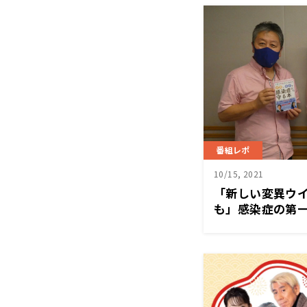
番組レポ
10/15, 2021
「新しい変異ウ
も」感染症の第
する第6波とは？
ジャパン極」