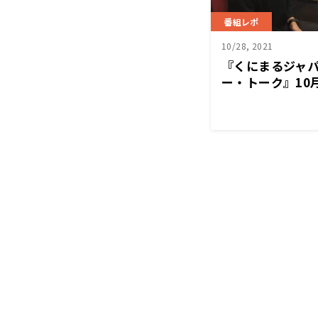
番組レポ
10/28, 2021
『くにまるジャ
ー・トーク』10
山下康幸さん