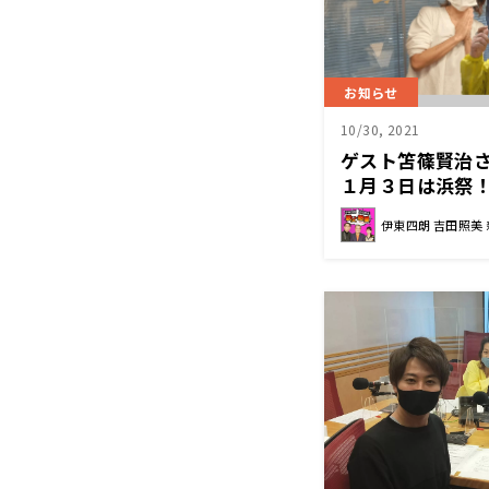
お知らせ
10/30, 2021
ゲスト笘篠賢治
１月３日は浜祭
伊東四朗 吉田照美