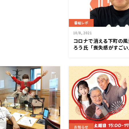
番組レポ
10/8, 2021
コロナで消える下町の風
ろう氏「喪失感がすごい
にまるジャパン極」
お知らせ