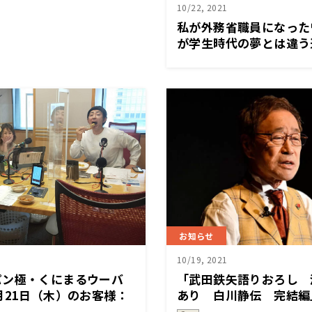
10/22, 2021
私が外務省職員になった
が学生時代の夢とは違う
な理由～10月22日「く
極」
お知らせ
10/19, 2021
パン極・くにまるウーバ
「武田鉄矢語りおろし 
月21日（木）のお客様：
あり 白川静伝 完結編」
信チケット販売スタート