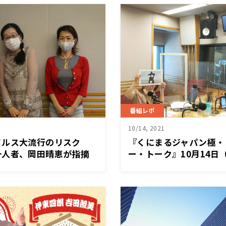
番組レポ
10/14, 2021
イルス大流行のリスク
『くにまるジャパン極・
一人者、岡田晴恵が指摘
ー・トーク』10月14日
～10月15日「くにまる
ねとらぼ・戸部マミヤさ