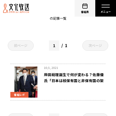
麻生太郎
番組表
の記事一覧
1
前ページ
次ページ
10/1, 2021
岸田総理誕生で何が変わる？佐藤優
氏「日本は核保有国と非保有国の架
け橋に」～10月1日「くにまるジャ
パン極」
番組レポ