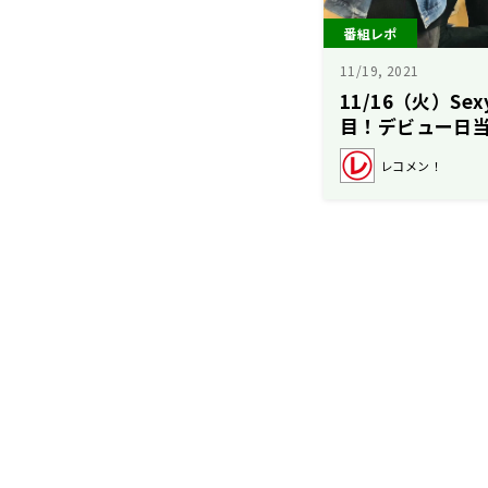
番組レポ
11/19, 2021
11/16（火）Se
目！デビュー日
レコメン！