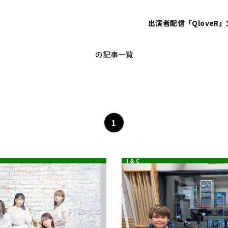
出演者
配信「QloveR」
レコメン！
の記事一覧
1