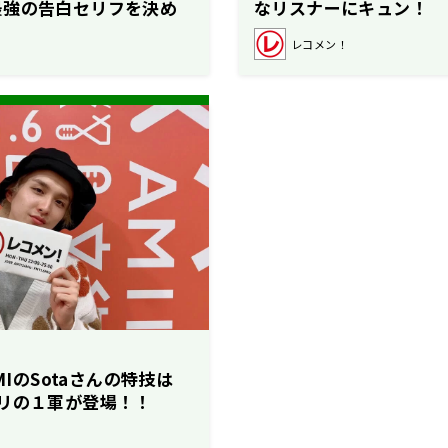
最強の告白セリフを決め
なリスナーにキュン！
レコメン！
MIのSotaさんの特技は
リの１軍が登場！！