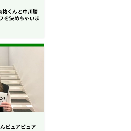
田康祐くんと中川勝
フを決めちゃいま
ゃんピュアピュア