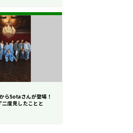
NMIからSotaさんが登場！
わず二度見したことと