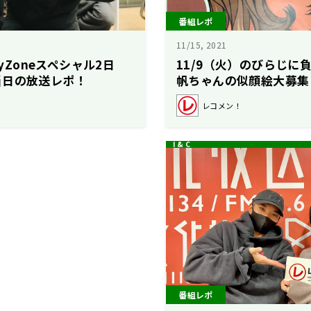
番組レポ
11/15, 2021
xyZoneスペシャル2日
11/9（火）のびらじに
当日の放送レポ！
帆ちゃんの似顔絵大募集
レコメン！
番組レポ