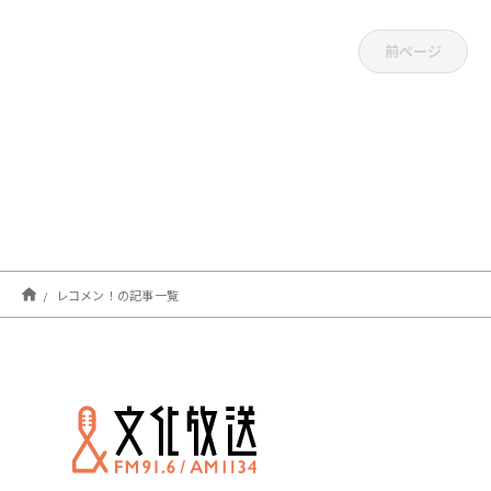
前ページ
レコメン！の記事一覧