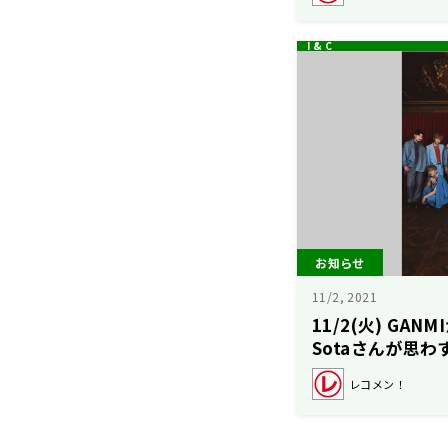
お知らせ
11/2, 2021
11/2(火) GA
Sotaさんが思
は！？
レコメン！