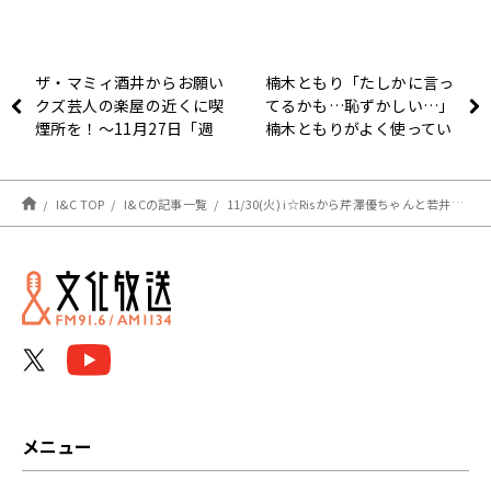
ザ・マミィ酒井からお願い
楠木ともり「たしかに言っ
クズ芸人の楽屋の近くに喫
てるかも…恥ずかしい…」
煙所を！～11月27日「週
楠木ともりがよく使ってい
刊！芸人自身」
る言葉とは…？〜11月29
日「楠木ともり The
Music Reverie」
I&C TOP
I&Cの記事一覧
11/30(火) i☆Risから芹澤優ちゃんと若井友希ちゃんが登場！失恋エピソード大募集！
メニュー