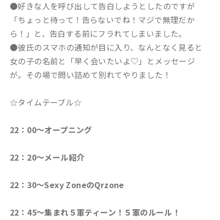
●好きな人を呼び出して告白しようとしたのですが
「ちょっと待って！告らないでね！マジで無理だか
ら！」と、告白する前にフラれてしまいました。
●彼氏のスマホの通知が目に入り、なんとなく見ると
女の子の名前と「早く会いたいよ♡」とメッセージ
が。その場で問い詰めて別れてやりました！
☆タイムテーブル☆
22
：
00
～オープニング
22
：
20
～メール紹介
22
：
30
～Sexy ZoneのQrzone
22
：
45
～集まれ５軍ティーン！５軍のルール！