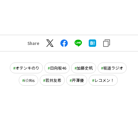
Share
オテンキのり
日向坂46
加藤史帆
坂道ラジオ
i☆Ris
若井友希
芹澤優
レコメン！