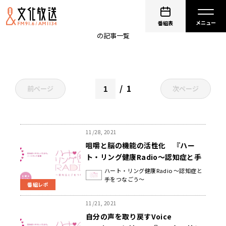
認知症
番組表
の記事一覧
1
前ページ
次ページ
11/28, 2021
咀嚼と脳の機能の活性化 『ハー
ト・リング健康Radio～認知症と手
をつなごう〜 』
ハート・リング健康Radio ～認知症と
手をつなごう～
番組レポ
11/21, 2021
自分の声を取り戻すVoice