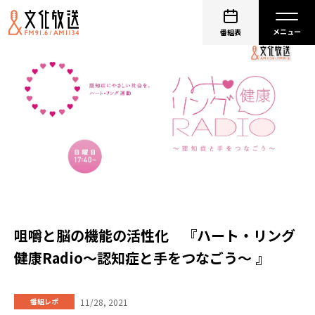
番組表
咀嚼と脳の機能の活性化 『ハート・リング
健康Radio～認知症と手をつなごう〜 』
11/28, 2021
番組レポ