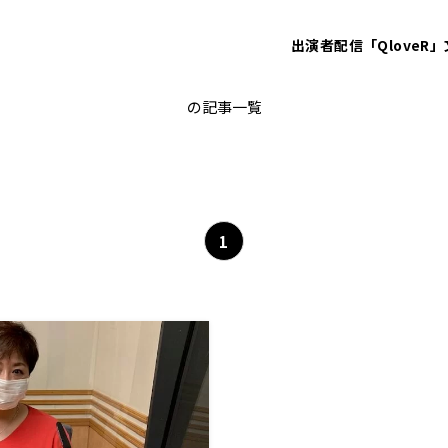
出演者
配信「QloveR」
辻直美
の記事一覧
1