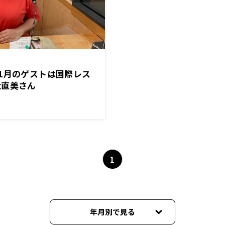
1月のゲストは国際レス
辻直美さん
1
年月別で見る