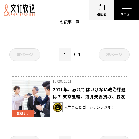
メディア
番組表
の記事一覧
1
前ページ
次ページ
12/28, 2021
2021年、忘れてはいけない政治課題
は？ 東京五輪、河井夫妻買収、森友
学園、入管施設etc 〜12月28日「大
大竹まこと ゴールデンラジオ！
竹まことゴールデンラジオ」
番組レポ