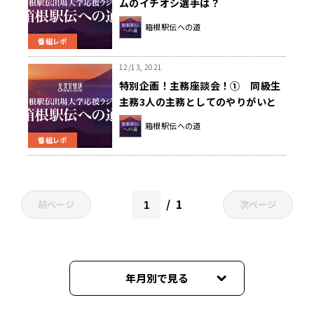
ムのイチオシ選手は？
箱根駅伝への道
番組レポ
12/13, 2021
特別企画！主務座談会！① 同級生
主務3人の主務としてのやりがいと
は？
箱根駅伝への道
番組レポ
1
前ページ
次ページ
年月別で見る