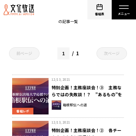
明治大学
番組表
の記事一覧
1
前ページ
次ページ
12/13, 2021
特別企画！主務座談会！③ 主務な
らではの失敗談！？ ”あるもの”を
置き去りに！
箱根駅伝への道
番組レポ
12/13, 2021
特別企画！主務座談会！② 各チー