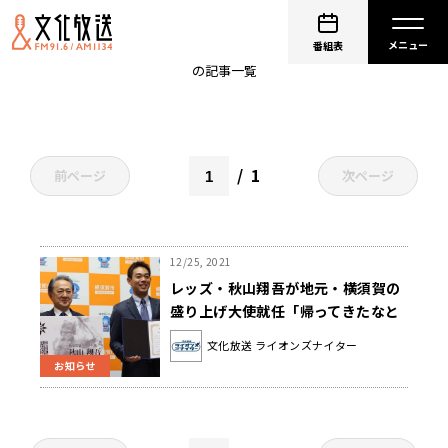
akiyama_shogo
番組表
の記事一覧
1
前ページ
次ページ
12/25, 2021
レッズ・秋山翔吾が地元・横須賀の
盛り上げ大使就任「帰ってきたなと
思える場所」(ライオンズナイター)
文化放送 ライオンズナイター
お知らせ