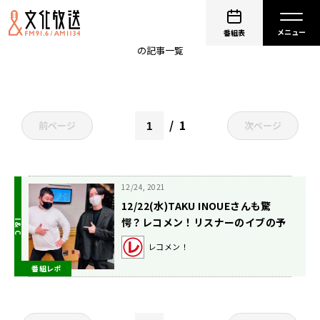
TAKUINOUE
番組表
の記事一覧
1
前ページ
次ページ
12/24, 2021
12/22(水)TAKU INOUEさんも驚
愕？レコメン！リスナーのイブの予
定とは？
レコメン！
番組レポ