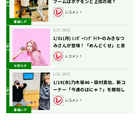
ブームはポケモンと上弦の陸？
レコメン！
番組レポ
1/27, 2022
1/31(月) ｼﾝｶﾞｰｿﾝｸﾞﾗｲﾀｰのみきなつ
みさんが登場！「めんどくせ」と思
うこと大募集！
レコメン！
お知らせ
1/21, 2022
1/19(水)乃木坂46・田村真佑、新コ
ーナー「今週のはにゃ？」を開始し
た結果・・・？
レコメン！
番組レポ