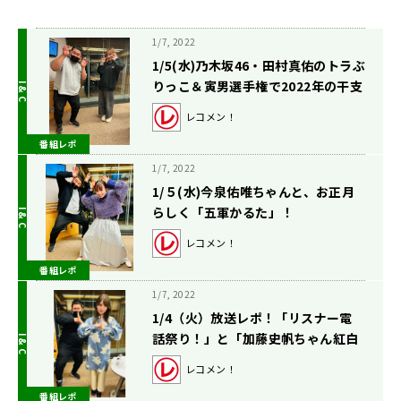
1/7, 2022
1/5(水)乃木坂46・田村真佑のトラぶ
りっこ＆寅男選手権で2022年の干支
男が決定！
レコメン！
番組レポ
1/7, 2022
1/５(水)今泉佑唯ちゃんと、お正月
らしく「五軍かるた」！
レコメン！
番組レポ
1/7, 2022
1/4（火）放送レポ！「リスナー電
話祭り！」と「加藤史帆ちゃん紅白
はマジマジカル！」
レコメン！
番組レポ