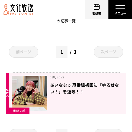
バブル期の不思議
番組表
の記事一覧
1
前ページ
次ページ
1/8, 2022
あいなぷぅ 冠番組初回に「ゆるせな
い！」を連呼！！
番組レポ