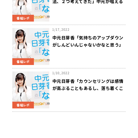
法、２つ考えてきた」中元が唱える
自己肯定感を高める方法は？～1月
24日『中元日芽香の「な」』
番組レポ
1/17, 2022
中元日芽香「気持ちのアップダウン
がしんどいんじゃないかなと思う」
就職活動に悩む大学生に寄り添う～
1月17日『中元日芽香の「な」』
番組レポ
1/10, 2022
中元日芽香「カウンセリングは感情
が高ぶることもあるし、落ち着くこ
ともある。」カウンセリングの現場
での香りや音の使い方とは…？～1
番組レポ
月10日『中元日芽香の「な」』