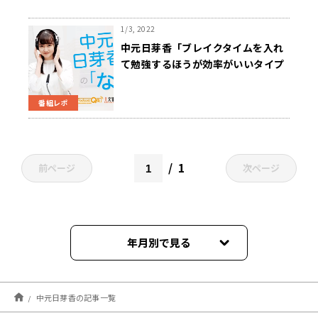
1/3, 2022
中元日芽香「ブレイクタイムを入れ
て勉強するほうが効率がいいタイプ
の人もいる」勉強とゲームの両立、
できる？～1月3日『中元日芽香の
番組レポ
「な」』
1
前ページ
次ページ
年月別で見る
2024年03月
中元日芽香の記事一覧
2024年02月