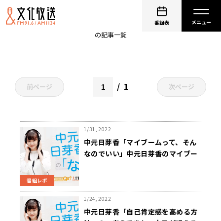
中元日芽香
番組表
の記事一覧
1
前ページ
次ページ
1/31, 2022
中元日芽香「マイブームって、そん
なのでいい」中元日芽香のマイブー
ムとは…？～1月31日『中元日芽香
の「な」』
番組レポ
1/24, 2022
中元日芽香「自己肯定感を高める方