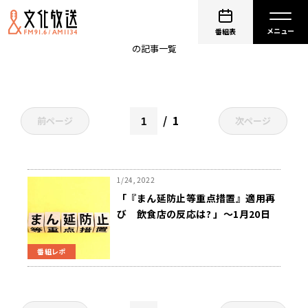
協力金
番組表
の記事一覧
1
前ページ
次ページ
1/24, 2022
「『まん延防止等重点措置』適用再
び 飲食店の反応は? 」～1月20日
斉藤一美ニュースワイドSAKIDORI!
番組レポ