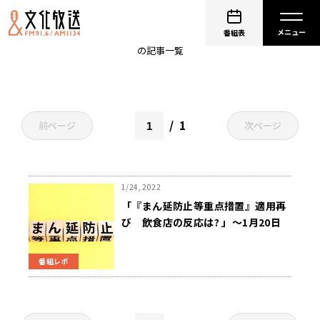
選択肢
番組表
の記事一覧
1
前ページ
次ページ
1/24, 2022
「『まん延防止等重点措置』適用再
び 飲食店の反応は? 」～1月20日
斉藤一美ニュースワイドSAKIDORI!
番組レポ