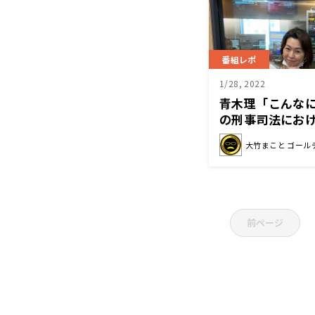
番組レポ
1/28, 2022
青木理「こんな
の刑事司法にお
題〜1月28日「
大竹まこと ゴール
ジオ」
前ページ