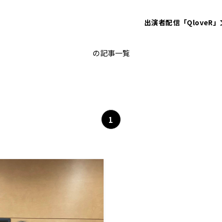
出演者
配信「QloveR」
青木理
の記事一覧
1