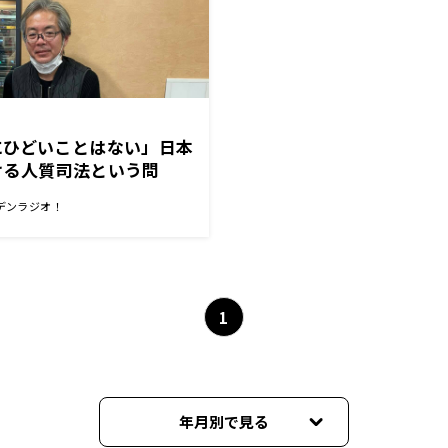
にひどいことはない」日本
ける人質司法という問
大竹まこと ゴールデンラ
デンラジオ！
1
年月別で見る