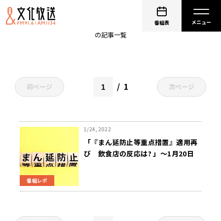
食材
番組表
の記事一覧
1
前ページ
次ページ
1/24, 2022
「『まん延防止等重点措置』適用再
び 飲食店の反応は? 」～1月20日
斉藤一美ニュースワイドSAKIDORI!
番組レポ