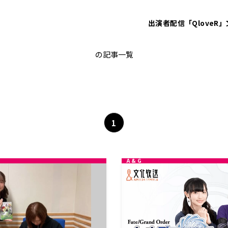
出演者
配信「QloveR」
高橋李依
の記事一覧
1