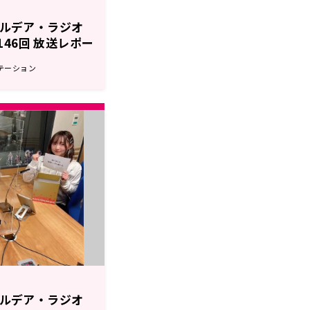
r カルデア・ラジオ
第146回 放送レポー
テーション
r カルデア・ラジオ