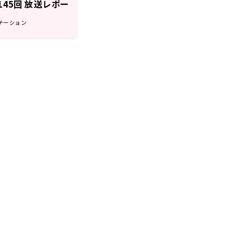
第145回 放送レポー
テーション