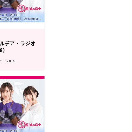
r カルデア・ラジオ
28）
テーション