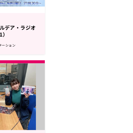
r カルデア・ラジオ
21）
テーション