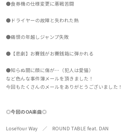
●食券機の仕様変更に悪戦苦闘
●ドライヤーの故障と失われた熱
●痛恨の年越しジャンプ失敗
●【悲劇】お賽銭がお賽銭箱に弾かれる
●知らぬ間に顔に傷が…（犯人は愛猫）
など色んな事件簿メールを頂きました！
今回もたくさんのメールをありがとうございました！
◎今回のOA楽曲◎
LoseYour Way ／ ROUND TABLE feat. DAN