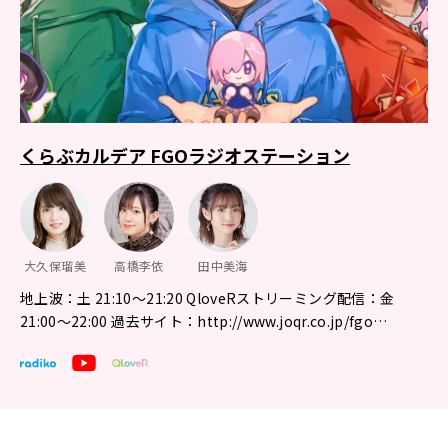
くらぶカルデア FGOラジオステーション
大久保瑠美
高橋李依
田中美海
地上波：土 21:10～21:20 QloveRストリーミング配信：金
21:00〜22:00 過去サイト：http://www.joqr.co.jp/fgo…