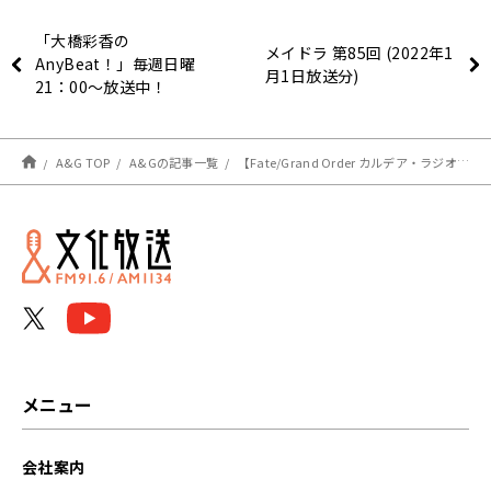
「大橋彩香の
メイドラ 第85回 (2022年1
AnyBeat！」毎週日曜
月1日放送分)
21：00～放送中！
A&G TOP
A&Gの記事一覧
【Fate/Grand Order カルデア・ラジオ局 Plus】超!A&G+版 第146回 放送レポート
メニュー
会社案内