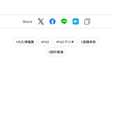
Share
大久保瑠美
FGO
FGOラジオ
高橋李依
田中美海