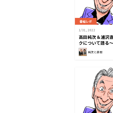
番組レポ
1/31, 2022
高田純次＆浦沢
クについて語る～
純次と直樹