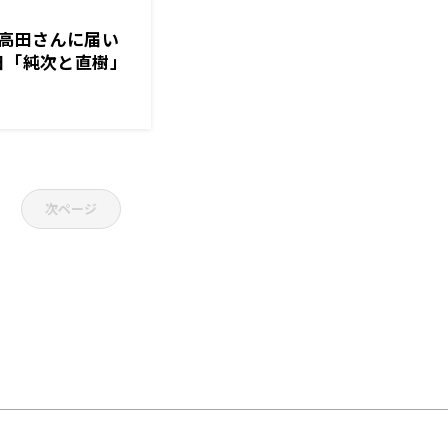
高田さんに届い
日「純次と直樹」
次ページ