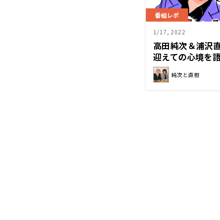
番組レポ
1/17, 2022
高田純次＆浦沢
迎えての心境を語
樹」
純次と直樹