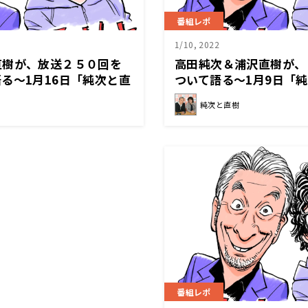
番組レポ
1/10, 2022
直樹が、放送２５０回を
高田純次＆浦沢直樹が、
る～1月16日「純次と直
ついて語る〜1月9日「
純次と直樹
番組レポ