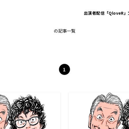
出演者
配信「QloveR」
高田純次
の記事一覧
1