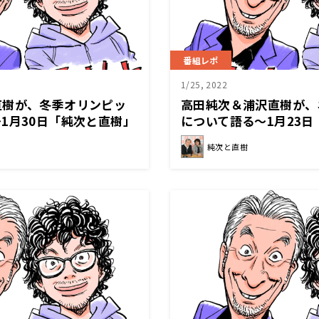
番組レポ
1/25, 2022
直樹が、冬季オリンピッ
高田純次＆浦沢直樹が、
1月30日「純次と直樹」
について語る～1月23
純次と直樹