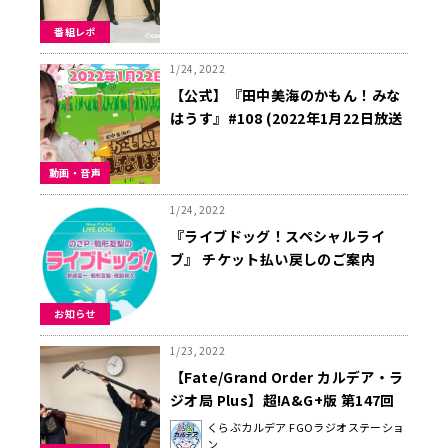
#1002）
番組レポ
1/24, 2022
【公式】『田中美海のかもん！みな
はうす』#108 (2022年1月22日放送
分)
動画・音声
1/24, 2022
『ライブドッグ！スペシャルライ
ブ』 チケット払い戻しのご案内
お知らせ
1/23, 2022
【Fate/Grand Order カルデア・ラ
ジオ局 Plus】超!A&G+版 第147回
放送レポート
くらぶカルデア FGOラジオステーショ
ン