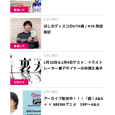
垂れ流してるだけ…！」
番組レポ
1/23, 2022
ほしのディスコのUTA魂♪#30 放送
後記
番組レポ
1/23, 2022
1月28日＆2月4日ゲスト：イラスト
レーター兼デザイナーの井関久美子
さん。メール募集中！『裏方』
お知らせ
1/23, 2022
アーカイブ配信中！！！『超！A&G
＋ × ABEMAアニメ SRP～A&G
Persons Vol.16「茅野愛衣」～前