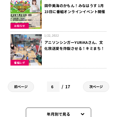
田中美海のかもん！みなはうす 1月
23日に番組オンラインイベント開催
決定！第2部ゲストは奥野香耶さ
ん、深川芹亜さん
お知らせ
1/22, 2022
アニソンシンガーYURiKAさん、文
化放送愛を炸裂させる！キミまち！
１月２２日レポート
番組レポ
17
前ページ
次ページ
年月別で見る