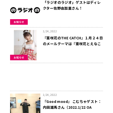
「ラジオのラジオ」ゲストはディレ
クター佐野由加里さん！
お知らせ
1/24, 2022
『亜咲花のTHE CATCH』１月２４日
のメールテーマは『亜咲花とえなこ
の〇〇な話』
お知らせ
1/24, 2022
『Good mood』 こむちゃゲスト：
内田雄馬さん（2022.1/22 OA