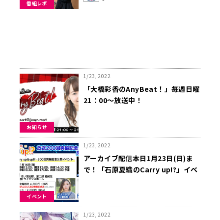
番組レポ
1/23, 2022
「大橋彩香のAnyBeat！」毎週日曜
21：00～放送中！
お知らせ
1/23, 2022
アーカイブ配信本日1月23日(日)ま
で！「石原夏織のCarry up!?」イベ
ント。ゲストは第一部 市ノ瀬加那、
第二部 鷲崎健
イベント
1/23, 2022