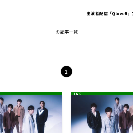
出演者
配信「QloveR」
キスマイRadio
の記事一覧
1