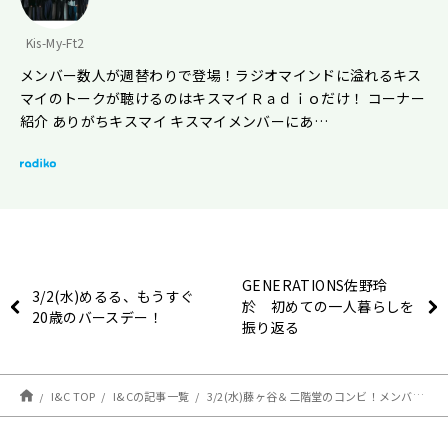
Kis-My-Ft2
メンバー数人が週替わりで登場！ラジオマインドに溢れるキス
マイのトークが聴けるのはキスマイＲａｄｉｏだけ！ コーナー
紹介 ありがちキスマイ キスマイメンバーにあ…
GENERATIONS佐野玲
3/2(水)めるる、もうすぐ
於 初めての一人暮らしを
20歳のバースデー！
振り返る
I&C TOP
I&Cの記事一覧
3/2(水)藤ヶ谷＆二階堂のコンビ！メンバー間の交換日記で事件が？