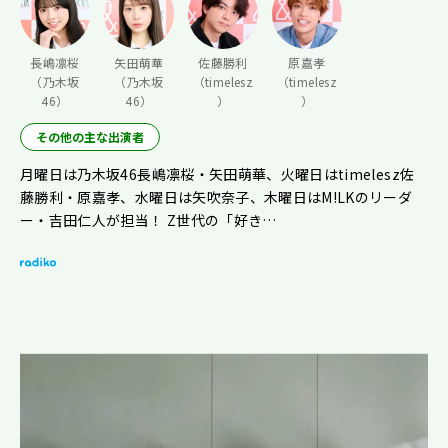
長嶋凛桜
矢田萌華
佐藤勝利
原嘉孝
（乃木坂
（乃木坂
（timelesz
（timelesz
46）
46）
）
）
その他の主な出演者
月曜日は乃木坂46長嶋凛桜・矢田萌華、火曜日はtimelesz佐
藤勝利・原嘉孝、水曜日は矢吹奈子、木曜日はM!LKのリーダ
ー・吉田仁人が担当！ Z世代の「好き…