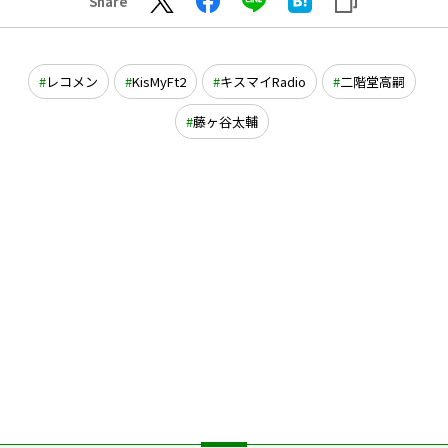
Share
レコメン
KisMyFt2
キスマイRadio
二階堂高嗣
藤ヶ谷太輔