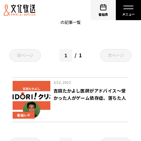
キャンプ
番組表
の記事一覧
1
前ページ
次ページ
3/12, 2022
吉田たかよし医師がアドバイス～受
かった人がゲーム依存症、落ちた人
が鬱 症状にならないためにやるべき
こと
番組レポ