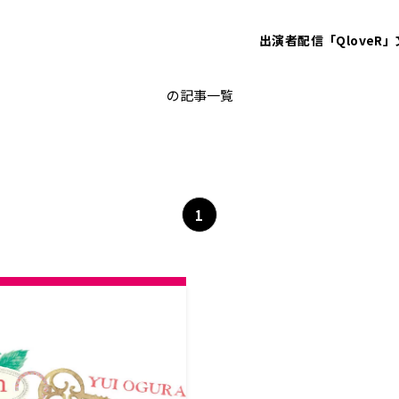
出演者
配信「QloveR」
小倉唯のyui*room
の記事一覧
1