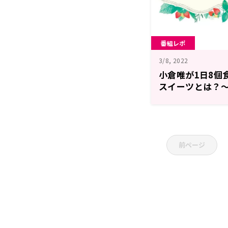
番組レポ
3/8, 2022
小倉唯が1日8個
スイーツとは？〜
＊room」
前ページ