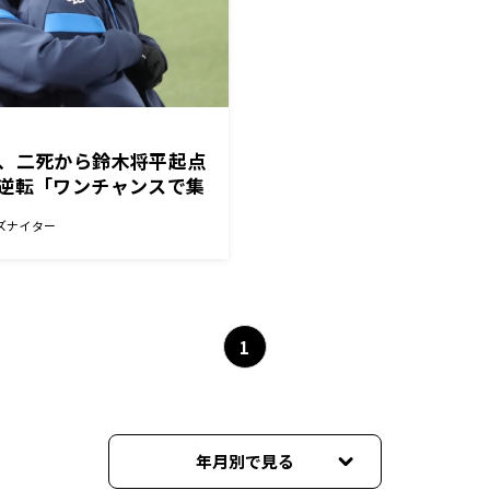
武、二死から鈴木将平起点
か逆転「ワンチャンスで集
かった」
ズナイター
1
年月別で見る