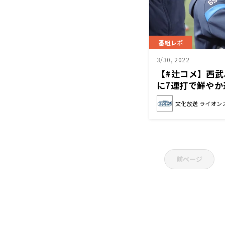
番組レポ
3/30, 2022
【#辻コメ】西
に7連打で鮮や
中力が素晴らし
文化放送 ライオン
前ページ