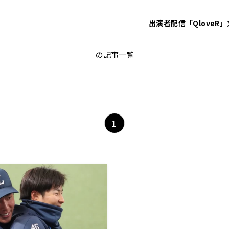
出演者
配信「QloveR」
水上由伸
の記事一覧
1