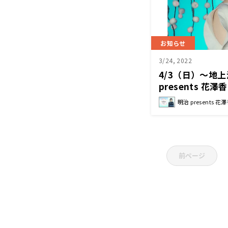
お知らせ
3/24, 2022
4/3（日）～地
presents 
な？』
明治 present
前ページ