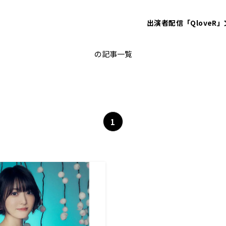
出演者
配信「QloveR」
花澤香菜のひとりでできるかな？
の記事一覧
1