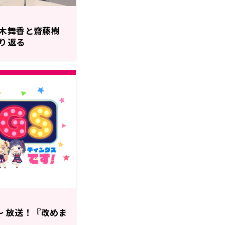
木舞香と齋藤樹
り返る
～ 放送！『改めま