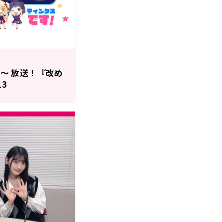
分～ 放送！『改め
13