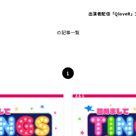
出演者
配信「QloveR」
シャインポスト
の記事一覧
1