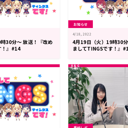
お知らせ
4/18, 2022
9時30分～ 放送！『改め
4月19日（火）19時30
す！』#14
ましてTINGSです！』#
番組レポ