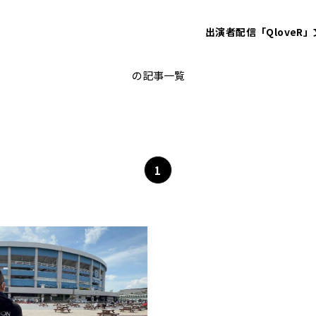
出演者
配信「QloveR」
ジャンセン・ウィティ
の記事一覧
1