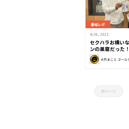
番組レポ
4/26, 2022
セクハラお構い
ンの巣窟だった
大竹まこと ゴール
前ページ