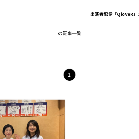
出演者
配信「QloveR」
セクハラ
の記事一覧
1