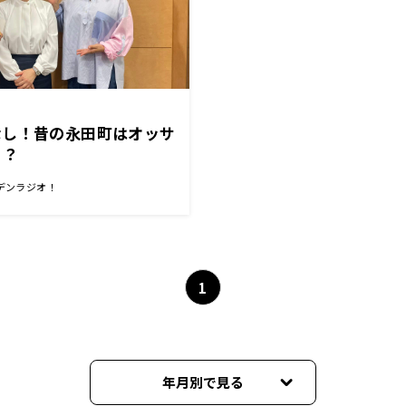
なし！昔の永田町はオッサ
！？
デンラジオ！
1
年月別で見る