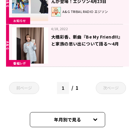
んが登場！エジソン4月23日
A&G TRIBAL RADIO エジソン
お知らせ
4/18, 2022
大橋彩香、新曲『Be My Friend!!!』
と家族の思い出について語る〜4月
17日「大橋彩香のAny Beat！」
番組レポ
1
前ページ
次ページ
年月別で見る