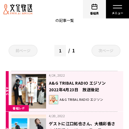
大橋彩香
番組表
の記事一覧
1
前ページ
次ページ
4/24, 2022
A&G TRIBAL RADIO エジソン
2022年4月23日 放送後記
A&G TRIBAL RADIO エジソン
番組レポ
4/20, 2022
ゲストに江口拓也さん、大橋彩香さ