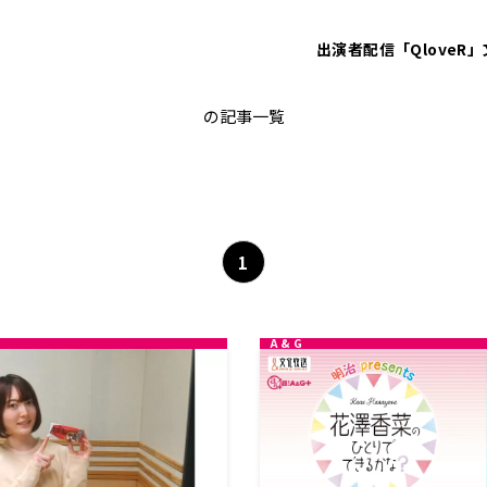
出演者
配信「QloveR」
花澤香菜のひとりでできるかな？
の記事一覧
1