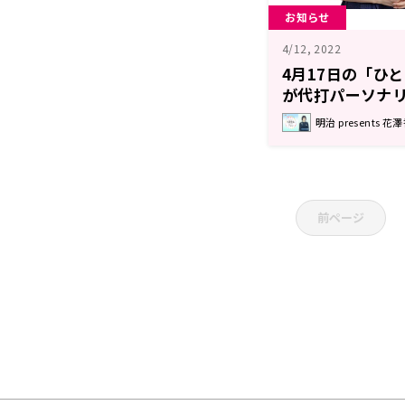
お知らせ
4/12, 2022
4月17日の「ひ
が代打パーソナ
集
明治 present
前ページ