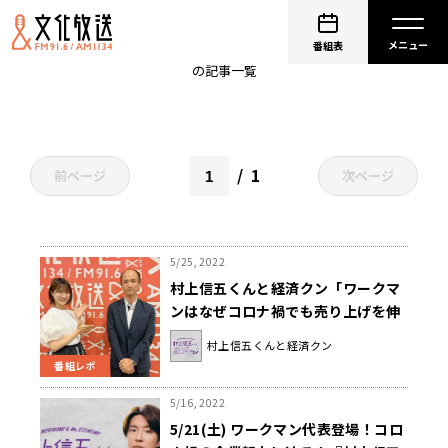
ワークマン女子
番組表
の記事一覧
1
前ページ
次ページ
5/25, 2022
村上信五くんと経済クン「ワークマ
ンはなぜコロナ禍でも売り上げを伸
ばしているのか」
村上信五くんと経済クン
番組レポ
5/16, 2022
5/21(土) ワークマン代表登場！コロ