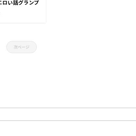
エロい話グランプ
！
次ページ