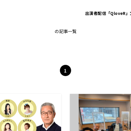
出演者
配信「QloveR」
太田英明
の記事一覧
1