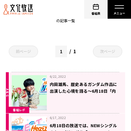
内田雄馬
番組表
の記事一覧
1
前ページ
次ページ
6/22, 2022
内田雄馬、歴史あるガンダム作品に
出演した心境を語る〜6月18日「内
田雄馬 Heart Heat Hop」
番組レポ
6/17, 2022
6月18日の放送では、NEWシングル