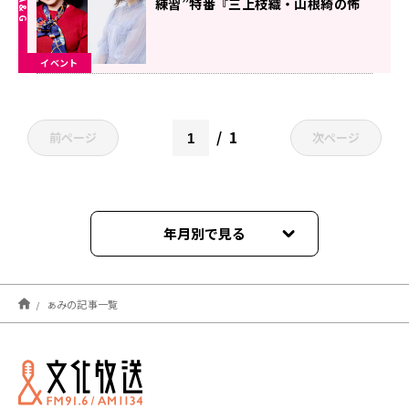
練習”特番『三上枝織・山根綺の怖
がらないラジオ』7月15日（金）午
後8時から放送決定
イベント
1
前ページ
次ページ
年月別で見る
2023年05月
ぁみの記事一覧
2022年07月
2022年06月