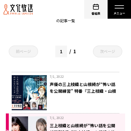
ぁみ
番組表
の記事一覧
1
前ページ
次ページ
7/1, 2022
声優の三上枝織と山根綺が“怖い話
を公開練習” 特番『三上枝織・山根
綺の怖がらないラジオ』 7月15日
（金） 午後8時から放送決定
7/1, 2022
三上枝織と山根綺が“怖い話を公開