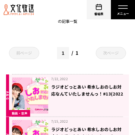
希水しお
番組表
の記事一覧
1
前ページ
次ページ
7/22, 2022
ラジオどっとあい 希水しおのしお対
応なんていたしませんっ！#13(2022
年7月22日分)
動画・音声
7/15, 2022
ラジオどっとあい 希水しおのしお対