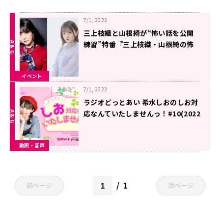
7/1, 2022
三上枝織と山根綺が“怖い話を公開
練習”特番『三上枝織・山根綺の怖
がらないラジオ』7月15日（金）午
後8時から放送決定
イベント
7/1, 2022
ラジオどっとあい 希水しおのしお対
応なんていたしませんっ！#10(2022
年7月1日分)
動画・音声
1
前ページ
次ページ