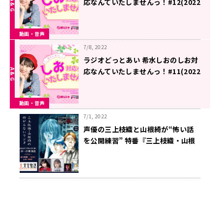
応なんていたしませんっ！#12(2022
年7月15日分)
動画・音声
7/8, 2022
ラジオどっとあい 希水しおのしお対
応なんていたしませんっ！#11(2022
年7月8日分)
動画・音声
7/1, 2022
声優の三上枝織と山根綺が“怖い話
を公開練習” 特番『三上枝織・山根
綺の怖がらないラジオ』 7月15日
（金） 午後8時から放送決定