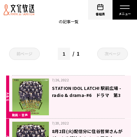
STATION IDOL LATCH!
番組表
の記事一覧
1
前ページ
次ページ
7/26, 2022
STATION IDOL LATCH! 駅前広場 -
radio & drama-#6 ドラマ 第3
話『最高のパートナー』（2022年7
月26日更新）
動画・音声
7/20, 2022
8月2日(火)配信分に住谷哲栄さんが