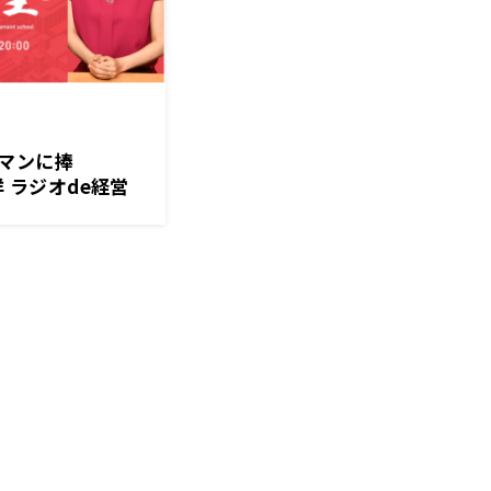
マンに捧
洋 ラジオde経営