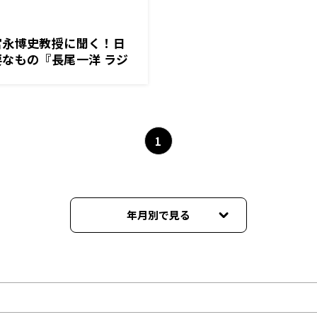
宮永博史教授に聞く！日
なもの『長尾一洋 ラジ
月8日（月）放送
1
年月別で見る
2024年01月
2023年09月