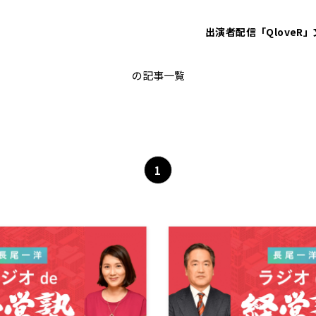
出演者
配信「QloveR」
ビジネス書
の記事一覧
1