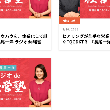
番組レポ
8/16, 2022
ノウハウを、体系化して継
ヒアリングが苦手な営業
尾一洋 ラジオde経営
ぐ”QCDKTR”『長尾一
月）放送
塾』8月15日（月）放送