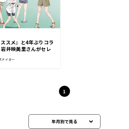
ススメ』と4年ぶりコラ
、岩井映美里さんがセレ
に登場！
ズナイター
1
年月別で見る