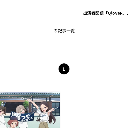
出演者
配信「QloveR」
小倉唯
の記事一覧
1