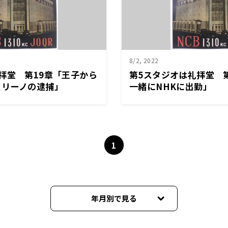
8/2, 2022
拝堂 第19章「王子から
第5スタジオは礼拝堂 
ェリーノの逮捕」
一緒にNHKに出勤」
1
年月別で見る