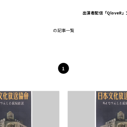
出演者
配信「QloveR」
文化放送開局70周年記念
の記事一覧
1