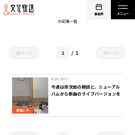
西川文野
番組表
の記事一覧
1
前ページ
次ページ
8/26, 2022
今週は宗次郎の朗読と、ニューアル
バムから新曲のライブバージョンを
ご紹介『宗次郎 オカリーナの森か
ら』
番組レポ